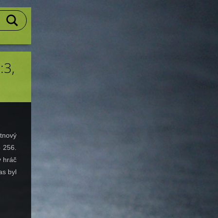
:3,
ětnový
o 256.
ý hráč
as byl