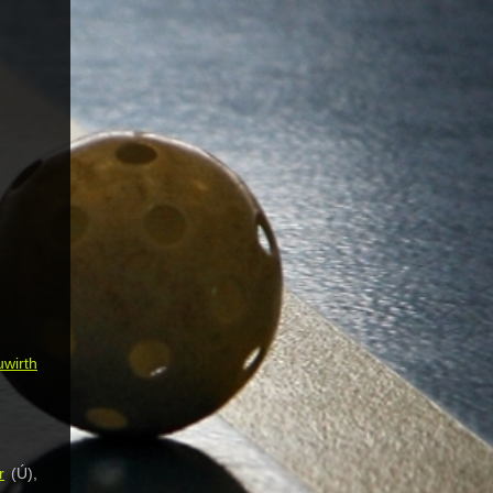
wirth
r
(Ú),