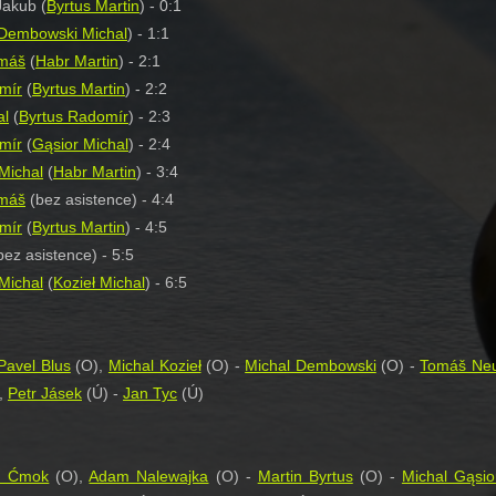
Jakub (
Byrtus Martin
) - 0:1
Dembowski Michal
) - 1:1
omáš
(
Habr Martin
) - 2:1
mír
(
Byrtus Martin
) - 2:2
al
(
Byrtus Radomír
) - 2:3
mír
(
Gąsior Michal
) - 2:4
Michal
(
Habr Martin
) - 3:4
omáš
(bez asistence) - 4:4
mír
(
Byrtus Martin
) - 4:5
ez asistence) - 5:5
Michal
(
Kozieł Michal
) - 6:5
Pavel Blus
(O),
Michal Kozieł
(O) -
Michal Dembowski
(O) -
Tomáš Neu
,
Petr Jásek
(Ú) -
Jan Tyc
(Ú)
n Ćmok
(O),
Adam Nalewajka
(O) -
Martin Byrtus
(O) -
Michal Gąsio