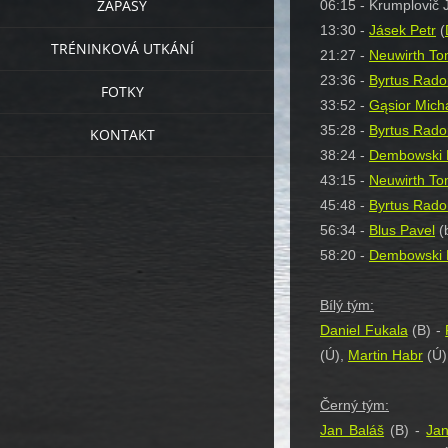
ZÁPASY
06:15 - Krumplovič 
13:30 -
Jásek Petr
(
TRÉNINKOVÁ UTKÁNÍ
21:27 -
Neuwirth T
23:36 -
Byrtus Rado
FOTKY
33:52 -
Gąsior Mich
35:28 -
Byrtus Rado
KONTAKT
38:24 -
Dembowski 
43:15 -
Neuwirth T
45:48 -
Byrtus Rado
56:34 -
Blus Pavel
(b
58:20 -
Dembowski 
Bílý tým:
Daniel Fukala
(B) -
(Ú),
Martin Habr
(Ú)
Černý tým:
Jan Baláš
(B) -
Ja