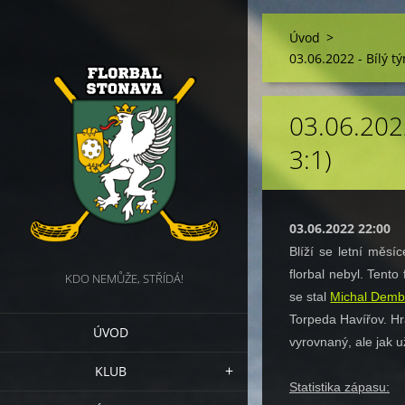
Úvod
>
03.06.2022 - Bílý tý
03.06.2022
3:1)
03.06.2022 22:00
Blíží se letní měsí
florbal nebyl. Tento
KDO NEMŮŽE, STŘÍDÁ!
se stal
Michal Demb
Torpeda Havířov. Hrá
ÚVOD
vyrovnaný, ale jak u
KLUB
Statistika zápasu: