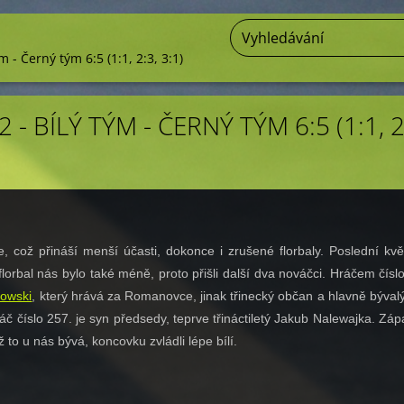
m - Černý tým 6:5 (1:1, 2:3, 3:1)
 - BÍLÝ TÝM - ČERNÝ TÝM 6:5 (1:1, 2
ce, což přináší menší účasti, dokonce i zrušené florbaly. Poslední kv
 florbal nás bylo také méně, proto přišli další dva nováčci. Hráčem čísl
owski
, který hrává za Romanovce, jinak třinecký občan a hlavně býval
č číslo 257. je syn předsedy, teprve třináctiletý Jakub Nalewajka. Záp
ž to u nás bývá, koncovku zvládli lépe bílí.