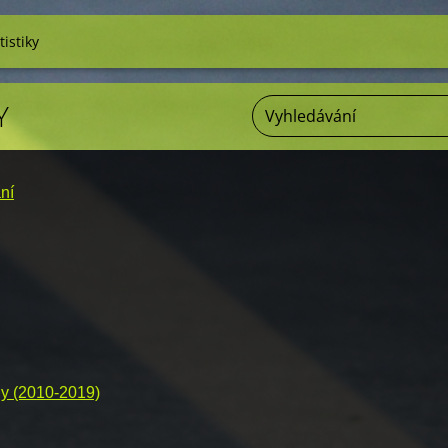
tistiky
Y
ní
ády (2010-2019)