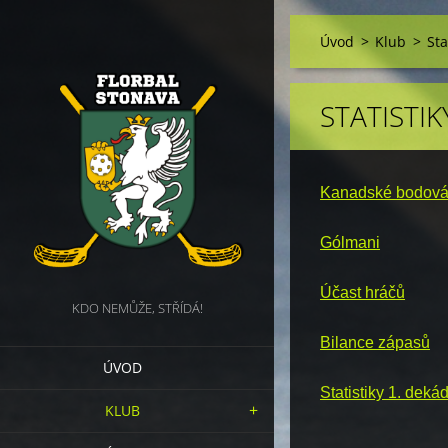
Úvod
>
Klub
>
Sta
STATISTIK
Kanadské bodová
Gólmani
Účast hráčů
KDO NEMŮŽE, STŘÍDÁ!
Bilance zápasů
ÚVOD
Statistiky 1. dek
KLUB