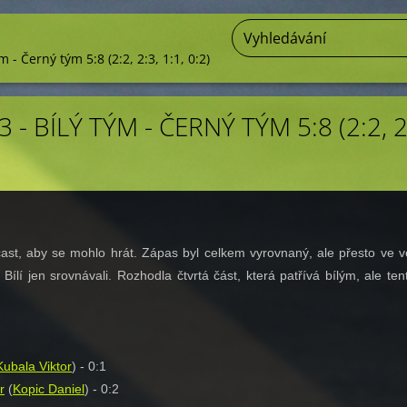
m - Černý tým 5:8 (2:2, 2:3, 1:1, 0:2)
 - BÍLÝ TÝM - ČERNÝ TÝM 5:8 (2:2, 2
st, aby se mohlo hrát. Zápas byl celkem vyrovnaný, ale přesto ve v
. Bílí jen srovnávali. Rozhodla čtvrtá část, která patřívá bílým, ale ten
Kubala Viktor
) - 0:1
r
(
Kopic Daniel
) - 0:2