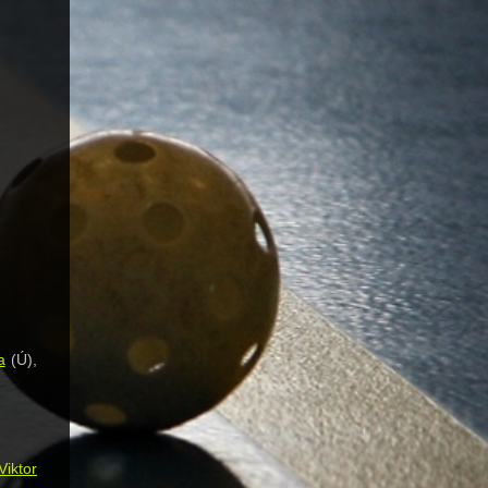
a
(Ú),
Viktor