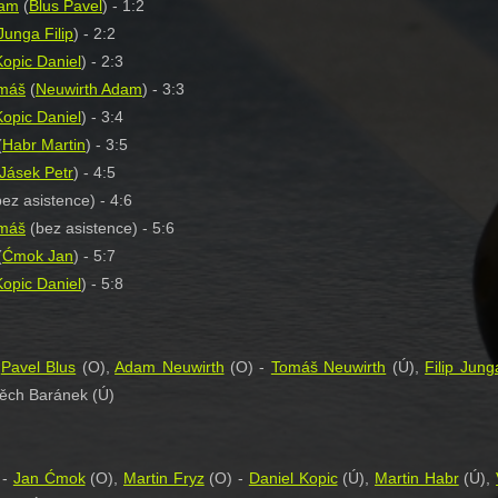
dam
(
Blus Pavel
) - 1:2
Junga Filip
) - 2:2
Kopic Daniel
) - 2:3
omáš
(
Neuwirth Adam
) - 3:3
Kopic Daniel
) - 3:4
(
Habr Martin
) - 3:5
Jásek Petr
) - 4:5
ez asistence) - 4:6
omáš
(bez asistence) - 5:6
(
Ćmok Jan
) - 5:7
Kopic Daniel
) - 5:8
-
Pavel Blus
(O),
Adam Neuwirth
(O) -
Tomáš Neuwirth
(Ú),
Filip Jung
těch Baránek (Ú)
 -
Jan Ćmok
(O),
Martin Fryz
(O) -
Daniel Kopic
(Ú),
Martin Habr
(Ú),