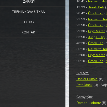
ZÁPASY
10:41 -
Neuwirth A
13:33 -
Jásek Petr
(
TRÉNINKOVÁ UTKÁNÍ
20:42 -
Ćmok Jan
(
22:53 -
Neuwirth T
FOTKY
23:50 -
Ćmok Jan
(
29:30 -
Fryz Martin
KONTAKT
33:50 -
Junga Filip
(
48:20 -
Ćmok Jan
(b
56:10 -
Neuwirth T
62:00 -
Fryz Martin
66:10 -
Ćmok Jan
(
Bílý tým:
Daniel Fukala
(B) 
Petr Jásek
(Ú) - Voj
Černý tým:
Roman Liebertz
(B)