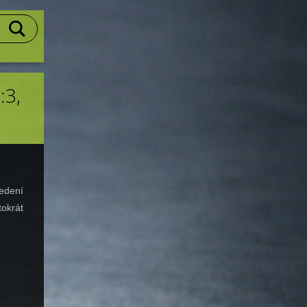
:3,
edení
tokrát