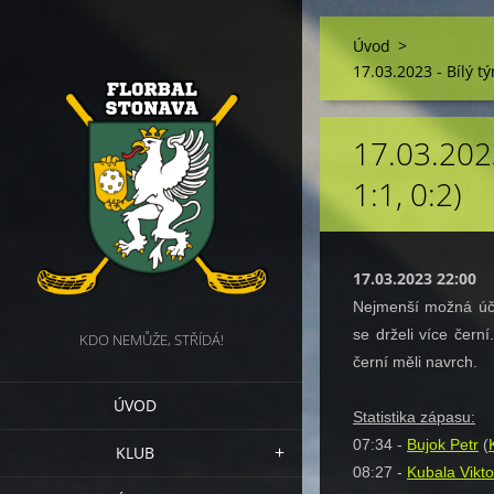
Úvod
>
17.03.2023 - Bílý tý
17.03.2023
1:1, 0:2)
17.03.2023 22:00
Nejmenší možná úča
se drželi více černí
KDO NEMŮŽE, STŘÍDÁ!
černí měli navrch.
ÚVOD
Statistika zápasu:
07:34 -
Bujok Petr
(
KLUB
08:27 -
Kubala Vikto