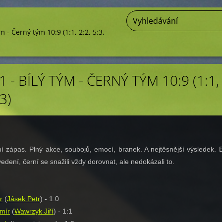
m - Černý tým 10:9 (1:1, 2:2, 5:3,
1 - BÍLÝ TÝM - ČERNÝ TÝM 10:9 (1:1,
:3)
í zápas. Plný akce, soubojů, emocí, branek. A nejtěsnější výsledek. B
 vedení, černí se snažili vždy dorovnat, ale nedokázali to.
r
(
Jásek Petr
) - 1:0
mír
(
Wawrzyk Jiří
) - 1:1