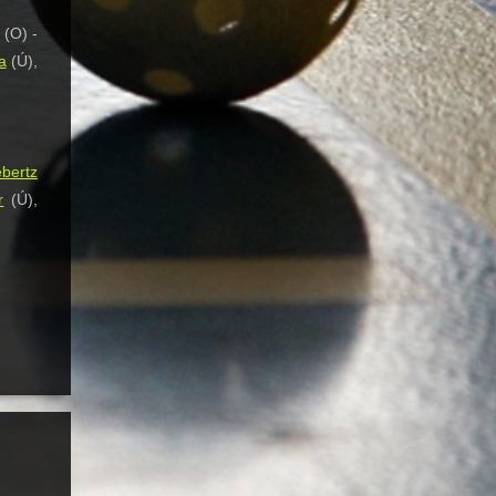
(O) -
a
(Ú),
bertz
r
(Ú),