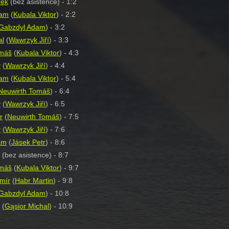
rek
(bez asistence) - 1:2
dam
(
Kubala Viktor
) - 2:2
Gabzdyl Adam
) - 3:2
al
(
Wawrzyk Jiří
) - 3:3
omáš
(
Kubala Viktor
) - 4:3
y
(
Wawrzyk Jiří
) - 4:4
dam
(
Kubala Viktor
) - 5:4
Neuwirth Tomáš
) - 6:4
y
(
Wawrzyk Jiří
) - 6:5
r
(
Neuwirth Tomáš
) - 7:5
y
(
Wawrzyk Jiří
) - 7:6
am
(
Jásek Petr
) - 8:6
(bez asistence) - 8:7
omáš
(
Kubala Viktor
) - 9:7
mír
(
Habr Martin
) - 9:8
Gabzdyl Adam
) - 10:8
(
Gąsior Michal
) - 10:9