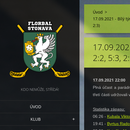
Úvod
>
17.09.2021 - Bílý tý
2:3)
17.09.202
2:2, 5:3, 2
17.09.2021 22:00
Plná účast a parádn
KDO NEMŮŽE, STŘÍDÁ!
třetí části udržovali
ÚVOD
Statistika zápasu:
06:26 -
Kubala Vikto
KLUB
19:41 -
Byrtus Rado