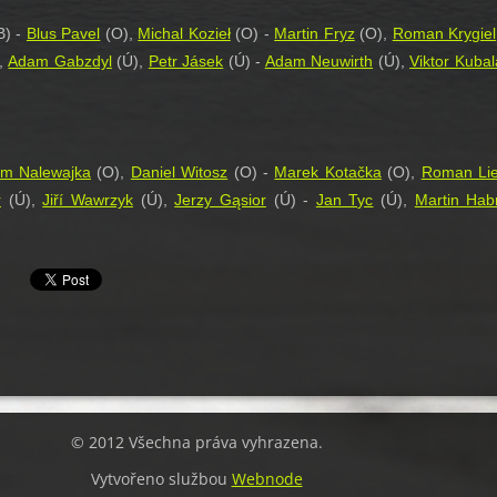
B) -
Blus Pavel
(O),
Michal Kozieł
(O) -
Martin Fryz
(O),
Roman Krygiel
,
Adam Gabzdyl
(Ú),
Petr Jásek
(Ú) -
Adam Neuwirth
(Ú),
Viktor Kubal
m Nalewajka
(O),
Daniel Witosz
(O) -
Marek Kotačka
(O),
Roman Lie
r
(Ú),
Jiří Wawrzyk
(Ú),
Jerzy Gąsior
(Ú) -
Jan Tyc
(Ú),
Martin Hab
© 2012 Všechna práva vyhrazena.
Vytvořeno službou
Webnode