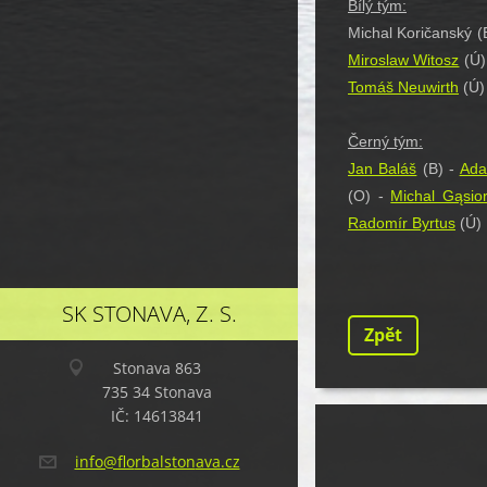
Bílý tým:
Michal Koričanský (
Miroslaw Witosz
(Ú)
Tomáš Neuwirth
(Ú)
Černý tým:
Jan Baláš
(B) -
Ada
(O) -
Michal Gąsio
Radomír Byrtus
(Ú)
SK STONAVA, Z. S.
Zpět
Stonava 863
735 34 Stonava
IČ: 14613841
info@flo
rbalston
ava.cz