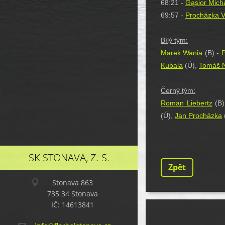
68:21 -
Gąsior Mich
69:57 -
Procházka V
Bílý tým:
Marek Wania
(B) -
P
Kubala
(Ú),
Tomáš N
Černý tým:
Roman Liebertz
(B)
(Ú),
Jan Procházka
SK STONAVA, Z. S.
Zpět
Stonava 863
735 34 Stonava
IČ: 14613841