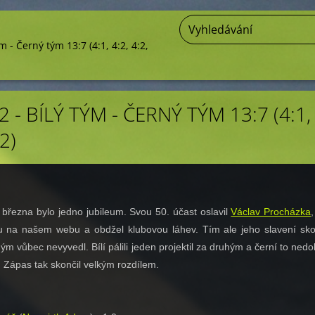
m - Černý tým 13:7 (4:1, 4:2, 4:2,
2 - BÍLÝ TÝM - ČERNÝ TÝM 13:7 (4:1,
:2)
 března bylo jedno jubileum. Svou 50. účast oslavil
Václav Procházka
,
lu na našem webu a obdžel klubovou láhev. Tím ale jeho slavení sko
ým vůbec nevyvedl. Bílí pálili jeden projektil za druhým a černí to nedo
. Zápas tak skončil velkým rozdílem.