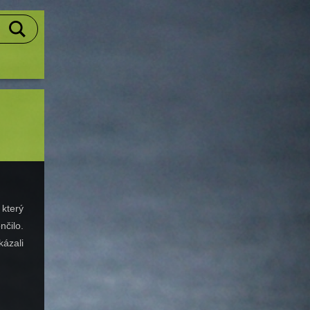
 který
nčilo.
kázali