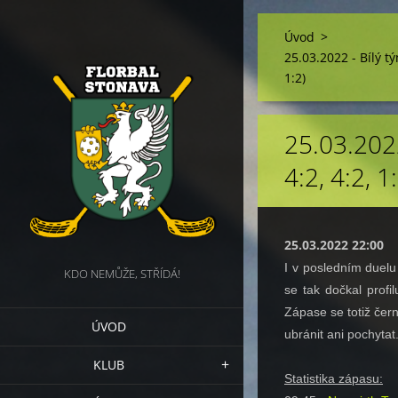
Úvod
>
25.03.2022 - Bílý tý
1:2)
25.03.202
4:2, 4:2, 1
25.03.2022 22:00
I v posledním duelu
KDO NEMŮŽE, STŘÍDÁ!
se tak dočkal profi
Zápase se totiž čern
ÚVOD
ubránit ani pochytat
KLUB
Statistika zápasu: