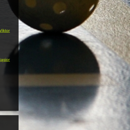
Viktor
ąsior