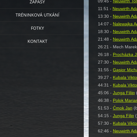
09:45 -
Neuwirth T
ZÁPASY
11:51 -
Neuwirth A
TRÉNINKOVÁ UTKÁNÍ
13:30 -
Neuwirth A
14:07 -
Nalewajka 
FOTKY
18:30 -
Neuwirth A
21:48 -
Neuwirth A
KONTAKT
26:21 - Mech Marek
26:18 -
Procházka 
27:30 -
Neuwirth A
31:55 -
Gąsior Mich
39:27 -
Kubala Vikto
44:31 -
Kubala Vikto
45:06 -
Junga Filiip
46:38 -
Polok Maria
51:53 -
Ćmok Jan
(b
54:15 -
Junga Filip
(
57:30 -
Kubala Vikto
62:46 -
Neuwirth A