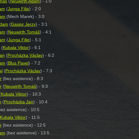
omáš
(
Neuwirth Adam
) - 1:0
dam
(
Junga Filip
) - 2:0
dam
(Mech Marek) - 3:0
Adam
(
Gąsior Jerzy
) - 3:1
dam
(
Neuwirth Tomáš
) - 4:1
dam
(
Junga Filip
) - 5:1
 (
Kubala Viktor
) - 6:1
Jan
(
Procházka Václav
) - 6:2
dam
(
Blus Pavel
) - 7:2
al
(
Procházka Václav
) - 7:3
r
(bez asistence) - 8:3
r
(
Neuwirth Tomáš
) - 9:3
(
Kubala Viktor
) - 10:3
n
(
Procházka Jan
) - 10:4
ez asistence) - 10:5
Kubala Viktor
) - 11:5
r
(bez asistence) - 12:5
dam
(bez asistence) - 13:5