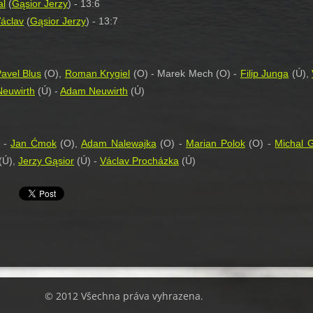
al
(
Gąsior Jerzy
) - 13:6
áclav
(
Gąsior Jerzy
) - 13:7
avel Blus
(O),
Roman Krygiel
(O) - Marek Mech (O) -
Filip Junga
(Ú),
euwirth
(Ú) -
Adam Neuwirth
(Ú)
 -
Jan Ćmok
(O),
Adam Nalewajka
(O) -
Marian Polok
(O) -
Michal G
(Ú),
Jerzy Gąsior
(Ú) -
Václav Procházka
(Ú)
© 2012 Všechna práva vyhrazena.