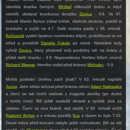
otevřela branka černých.
Wróbel
obkroužil bránu a když
netrefil, obstaral brankovou dorážku
Dovica
- 4:6. Ve 47.
minutě Martin Byrtus získal míček, obehrál obránce, položil si
brankáře a zvýšil na 4:7. Další branka padla v 56. minutě.
Kožusznik
vystihl špatnou rozehrávku bílých, prokličkoval se na
střed a prostřelil
Daniela Fukalu
po osmé. Následné buly
vyhrál
Dovica
, který předvedl svůj pověstný tah na bránu a
přidal další branku - 4:9. Nepovedenou čtvrtinu bílých zmírnil
Richard Wagner
, kterého našel před bránou
Michalec
- 5:9.
Mohla poslední čtvrtina začít jinak? V 63. minutě napřáhl
Junga
. Jeho střelu tečoval před bránou stínící
Adam Nalewajka
a černí se tak mohli radovat z magické desítky (po druhé
v tomto roce). Bílí ještě nesložili zbraně a vysílali útok za
útokem. Černí se více bránili, než útočili. V 69. minutě snížil
Radomír Byrtus
a o minutu později
Kus
a rázem to bylo 7:10.
Deset minut před koncem nebylo ještě rozhodnuto. Bílí se dál