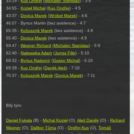
33:19 -
Kus Ondřej
(
Michalec Stanislav
) - 3:5
34:55 -
Kozieł Michal
(
Kus Ondřej
) - 4:5
43:37 -
Dovica Marek
(
Wróbel Marek
) - 4:6
46:07 - Byrtus Martin (bez asistence) - 4:7
55:35 -
Kožusznik Marek
(bez asistence) - 4:8
55:40 -
Dovica Marek
(bez asistence) - 4:9
59:47 -
Wagner Richard
(
Michalec Stanislav
) - 5:9
62:40 -
Nalewajka Adam
(
Junga Filip
) - 5:10
68:32 -
Byrtus Radomír
(
G
ąsior Michal
) - 6:10
69:39 -
Kus Ondřej
(
Daněk Aleš
) - 7:10
75:37 -
Kožusznik Marek
(
Dovica Marek
) - 7:11
Bílý tým:
Daniel Fukala
(B) -
Michal Kozieł
(O),
Aleš Daněk
(O) -
Richard
Wagner
(O),
Dalibor Tůma
(O) -
Ondřej Kus
(Ú),
Tomáš