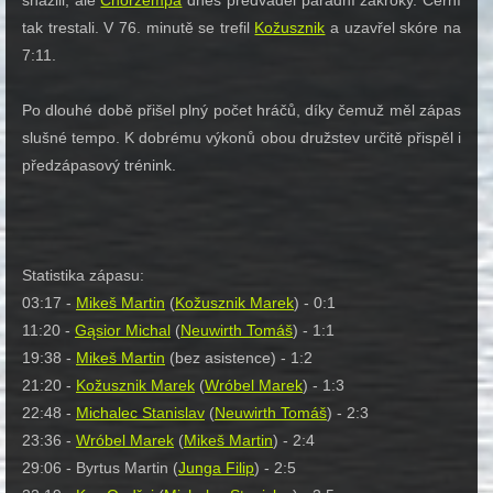
snažili, ale
Chorzempa
dnes předváděl parádní zákroky. Černí
tak trestali. V 76. minutě se trefil
Kožusznik
a uzavřel skóre na
7:11.
Po dlouhé době přišel plný počet hráčů, díky čemuž měl zápas
slušné tempo. K dobrému výkonů obou družstev určitě přispěl i
předzápasový trénink.
Statistika zápasu:
03:17 -
Mikeš Martin
(
Kožusznik Marek
) - 0:1
11:20 -
Gąsior Michal
(
Neuwirth Tomáš
) - 1:1
19:38 -
Mikeš Martin
(bez asistence) - 1:2
21:20 -
Kožusznik Marek
(
Wróbel Marek
) - 1:3
22:48 -
Michalec Stanislav
(
Neuwirth Tomáš
) - 2:3
23:36 -
Wróbel Marek
(
Mikeš Martin
) - 2:4
29:06 - Byrtus Martin (
Junga Filip
) - 2:5