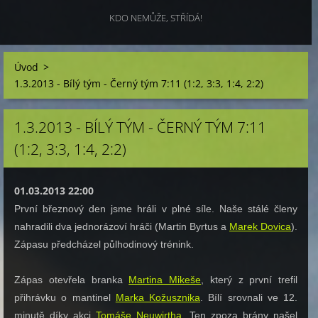
KDO NEMŮŽE, STŘÍDÁ!
Úvod
>
1.3.2013 - Bílý tým - Černý tým 7:11 (1:2, 3:3, 1:4, 2:2)
1.3.2013 - BÍLÝ TÝM - ČERNÝ TÝM 7:11
(1:2, 3:3, 1:4, 2:2)
01.03.2013 22:00
První březnový den jsme hráli v plné síle. Naše stálé členy
nahradili dva jednorázoví hráči (Martin Byrtus a
Marek Dovica
).
Zápasu předcházel půlhodinový trénink.
Zápas otevřela branka
Martina Mikeše
, který z první trefil
přihrávku o mantinel
Marka Kožusznika
. Bílí srovnali ve 12.
minutě díky akci
Tomáše Neuwirtha
. Ten zpoza brány našel