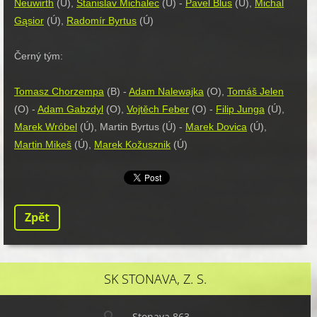
Neuwirth
(Ú),
Stanislav Michalec
(Ú) -
Pavel Blus
(Ú),
Michal
G
ąsior
(Ú),
Radomír Byrtus
(Ú)
Černý tým:
Tomasz Chorzempa
(B) -
Adam Nalewajka
(O),
Tomáš Jelen
(O) -
Adam Gabzdyl
(O),
Vojtěch Feber
(O) -
Filip Junga
(Ú),
Marek Wróbel
(Ú), Martin Byrtus (Ú) -
Marek Dovica
(Ú),
Martin Mikeš
(Ú),
Marek Kožusznik
(Ú)
Zpět
SK STONAVA, Z. S.
Stonava 863