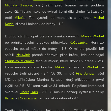
Michala Gąsiora
, který sám před bránou neměl problém
zakončit. Třetinu nakonec vyhráli černí díky druhé (a šťastné)
trefě
Mikeše
. Ten vystřelil od mantinelu a obránce
Michal
Kozieł
si srazil balónek do brány - 1:2.
Druhou čtvrtinu opět otevřela branka černých.
Marek Wróbel
po průniku uvolnil prudkou přihrávkou
Kožusznika
, který ze
vzduchu poslal míček do brány - 1:3. O minutu později bílí
snížili.
Neuwirth
přesně přihrával před bránu, kde dobíhající
Stanislav Michalec
tečoval míček, který skončil v bráně - 2:3.
Další minuta - další branka.
Mikeš
nahrával a
Wróbel
ze
vzduchu trefil přesně - 2:4. Ve 30. minutě
Filip Junga
našel
křížnou přihrávkou Martina Byrtuse, který příklepem z první
zvýšil na 2:5. Bílí kontrovali ve 34. minutě. Po pěkné kombinaci
skóroval
Ondřej Kus
- 3:5. O minutu později vystřelil z dálky
Kozieł
a
Chorzempa
nedokázal zasáhnout - 4:5.
Tradice tohoto zápasu byla dodržena. Třetí třetinu opět