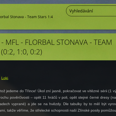
lorbal Stonava - Team Stars 1:4
 - MFL - FLORBAL STONAVA - TEAM
(0:2, 1:0, 0:2)
-
Loki
.
tož jedeme do Třince! Úkol zní jasně, pokračovat ve vítězné sérii (1 v
rochu pověrčivosti – opět 11 hráčů v poli, opět stejné černé dresy (na
adech vyprané) a jde se na hvězdy. Dle tabulky by to měl být vyro
mi, takže věříme, že střelecké schopnosti naší Zlínské posily pomůžou