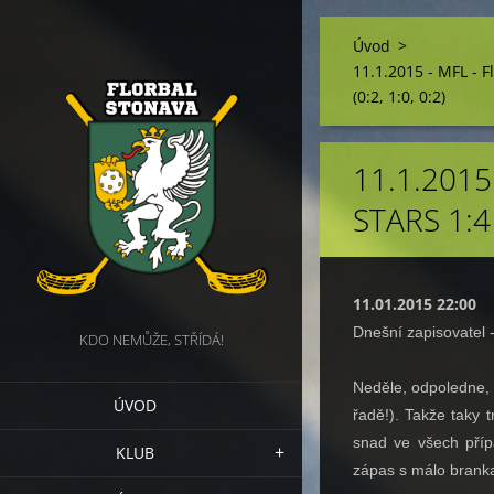
Úvod
>
11.1.2015 - MFL - F
(0:2, 1:0, 0:2)
11.1.2015
STARS 1:4 
11.01.2015 22:00
Dnešní zapisovatel 
KDO NEMŮŽE, STŘÍDÁ!
Neděle, odpoledne, 
ÚVOD
řadě!). Takže taky t
snad ve všech příp
KLUB
zápas s málo branka