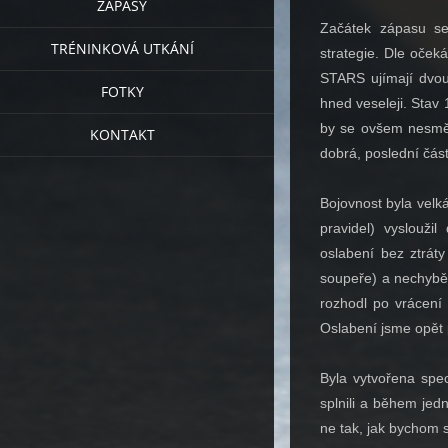
ZÁPASY
Začátek zápasu se
TRÉNINKOVÁ UTKÁNÍ
strategie. Dle oček
STARS ujímají dvoug
FOTKY
hned veseleji. Stav 
by se ovšem nesměly
KONTAKT
dobrá, poslední část
Bojovnost byla velk
pravidel) vyslouži
oslabení bez ztráty
soupeře) a nechybě
rozhodl po vrácení
Oslabení jsme opět p
Byla vytvořena spec
splnili a během jed
ne tak, jak bychom si