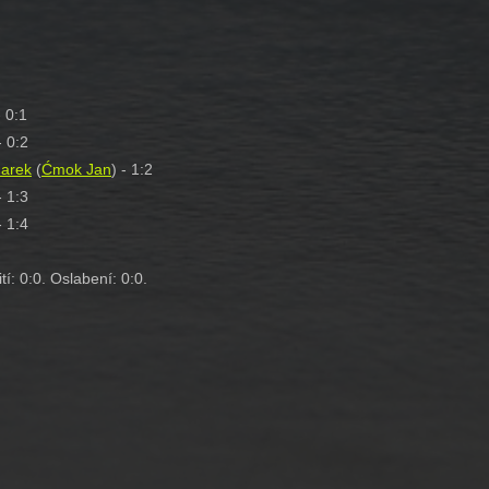
 0:1
- 0:2
Marek
(
Ćmok Jan
) - 1:2
- 1:3
- 1:4
tí: 0:0. Oslabení: 0:0.