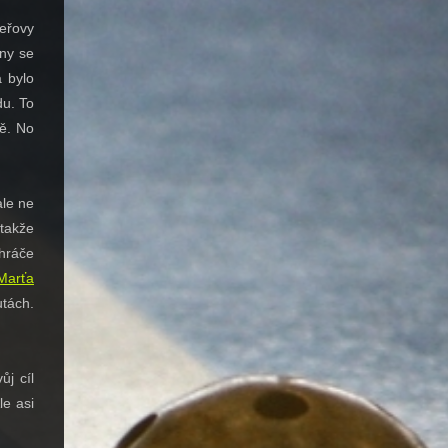
eřovy
iny se
a bylo
du. To
ně. No
le ne
takže
hráče
Marťa
tách.
ůj cíl
le asi