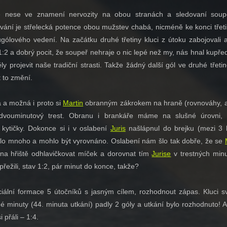
 nese ve znamení nervozity na obou stranách a sledovaní soup
ávání je střelecká potence obou mužstev chabá, nicméně ke konci třet
ólového vedení. Na začátku druhé třetiny kluci z útoku zabojovali 
1:2 a dobrý pocit, že soupeř nehraje o nic lepé než my, nás hnal kupře
 projevit naše tradiční strasti. Takže žádný další gól ve druhé třeti
 to změní.
á a možná i proto si
Martin
obranným zákrokem na hraně (rovnováhy, a
l dvouminutový trest. Obranu i brankáře máme na slušné úrovni, 
 kytičky. Dokonce si i v oslabení
Juris
našlápnul do brejku (mezi 3 
lo mnoho a mohlo být vyrovnáno. Oslabení nám šlo tak dobře, že se
 na hřiště odhlavičkovat míček a dorovnat tím
Jurise
v trestných minu
řežili, stav 1:2, pár minut do konce, takže?
iální formace 5 útočníků s jasným cílem, rozhodnout zápas. Kluci sv
né minuty (44. minuta utkání) padly 2 góly a utkání bylo rozhodnuto! A
 přáli – 1:4.