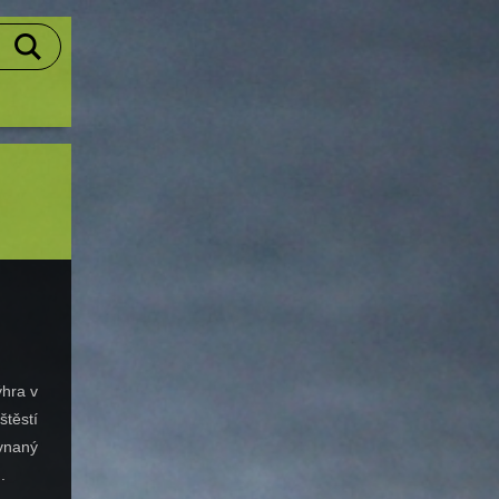
ýhra v
štěstí
vnaný
.