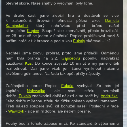
otevřel skóre. Naše snahy o vyrovnání byly liché.
Ve druhé části jsme zlepšili hru a dostávali se více
k zakončení. Srovnání přinesla pěkná akce
Daniela
Kaminského
, který nahrávkou před bránu našel
skórujícího
Kopice
. Soupeř sice znervózněl, přesto hrozil dál.
Ve 28. minutě se jeden z útočníků Ropice prokličkoval mezi 3
našimi hráči až k brance a pod rukou
Fukaly
skóroval - 1:2.
Nechtěli jsme znovu prohrát, proto jsme přitlačili. Odměnou
nám byla branka na 2:2.
Gąsiorovu
pobídku nadvakrát
zužitkoval
Kus
. Do konce zbývalo 10 minut a my jsme chtěli
rozhodnout. Dali jsme však jen šanci vyniknout našemu
skvělému gólmanovi. Na řadu tak opět přišly nájezdy.
Začínajícího borce Ropice
Fukala
vychytal. Za nás jel
kapitán
Nalewajka
, ale svou střelu neumístil
dobře.
Fukala
zneškodnil další nájezd a na řadě byl
Andruška
.
Jeho dobře mířenou střelu do růžku gólman vytěsnil ramenem.
Třetí nájezd soupeře svůj cíl bohužel našel. Poslední v řadě
-
Wawrzyk
- sice mířil dobře, ale netrefil přesně.
Pouhý bod z tohoto zápasu mrzí. Ke standardně výbornému