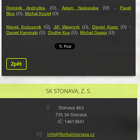
Dominik Andruška
(O),
Adam Nalewajka
(O) -
Pavel
Blus
(O),
Michal Kozieł
(O)
Marek Kožusznik
(Ú),
Jiří Wawrzyk
(Ú),
Daniel Kopic
(Ú) -
Daniel Kaminski
(Ú),
Ondřej Kus
(Ú),
Michal Gąsior
(Ú)
Zpět
SK STONAVA, Z. S.
Stonava 863
735 34 Stonava
IČ: 14613841
info@flo
rbalston
ava.cz