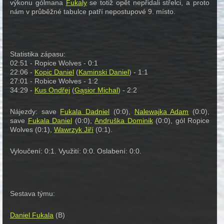
výkonu gólmana
Fukaly
se totiž opět nepřidali střelci, a proto
nám v průběžné tabulce patří nepostupové 9. místo.
Statistika zápasu:
02:51 - Ropice Wolves - 0:1
22:06 -
Kopic Daniel
(
Kaminski Daniel
) - 1:1
27:01 - Robice Wolves - 1:2
34:29 -
Kus Ondřej
(
Gąsior Michal
) - 2:2
Nájezdy: save
Fukala Dadniel
(0:0),
Nalewajka Adam
(0:0),
save
Fukala Daniel
(0:0),
Andruška Dominik
(0:0), gól Ropice
Wolves (0:1),
Wawrzyk Jiří
(0:1).
Vyloučení: 0:1. Využití: 0:0. Oslabení: 0:0.
Sestava týmu:
Daniel Fukala
(B)