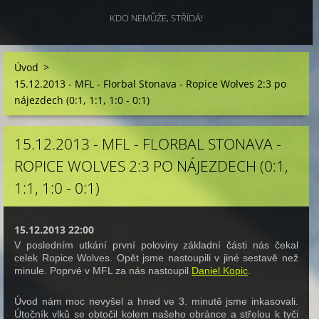
KDO NEMŮŽE, STŘÍDÁ!
Úvod
>
15.12.2013 - MFL - Florbal Stonava - Ropice Wolves 2:3 po
nájezdech (0:1, 1:1, 1:0 - 0:1)
15.12.2013 - MFL - FLORBAL STONAVA -
ROPICE WOLVES 2:3 PO NÁJEZDECH (0:1,
1:1, 1:0 - 0:1)
15.12.2013 22:00
V posledním utkání první poloviny základní části nás čekal
celek Ropice Wolves. Opět jsme nastoupili v jiné sestavě než
minule. Poprvé v MFL za nás nastoupil
Daniel Kopic
.
Úvod nám moc nevyšel a hned ve 3. minutě jsme inkasovali.
Útočník vlků se obtočil kolem našeho obránce a střelou k tyči