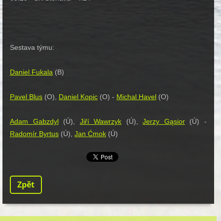
Sestava týmu:
Daniel Fukala
(B)
Pavel Blus
(O),
Daniel Kopic
(O) -
Michal Havel
(O)
Adam Gabzdyl
(Ú),
Jiří Wawrzyk
(Ú),
Jerzy Gąsior
(Ú) -
Radomír Byrtus
(Ú),
Jan Ćmok
(Ú)
Zpět