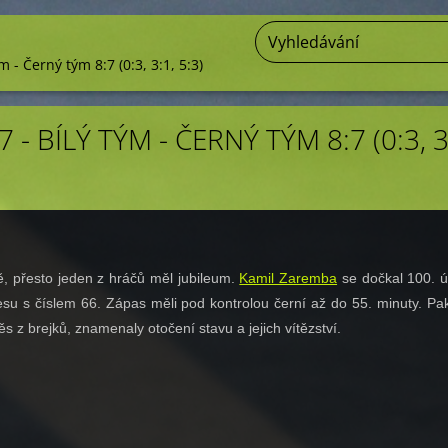
m - Černý tým 8:7 (0:3, 3:1, 5:3)
 - BÍLÝ TÝM - ČERNÝ TÝM 8:7 (0:3, 3
, přesto jeden z hráčů měl jubileum.
Kamil Zaremba
se dočkal 100. ú
esu s číslem 66. Zápas měli pod kontrolou černí až do 55. minuty. Pak
s z brejků, znamenaly otočení stavu a jejich vítězství.