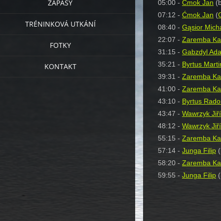
ZÁPASY
05:00 -
Ćmok Jan
(b
07:12 -
Ćmok Jan
(
TRÉNINKOVÁ UTKÁNÍ
08:40 -
Gąsior Mich
22:07 -
Zaremba Ka
FOTKY
31:15 -
Gabzdyl Ad
35:21 -
Byrtus Marti
KONTAKT
39:31 -
Zaremba Ka
41:00 -
Zaremba Ka
43:10 -
Byrtus Rado
43:47 -
Wawrzyk Jiří
48:12 -
Wawrzyk Jiří
55:15 -
Zaremba Ka
57:14 -
Junga Filip
(
58:20 -
Zaremba Ka
59:55 -
Junga Filip
(