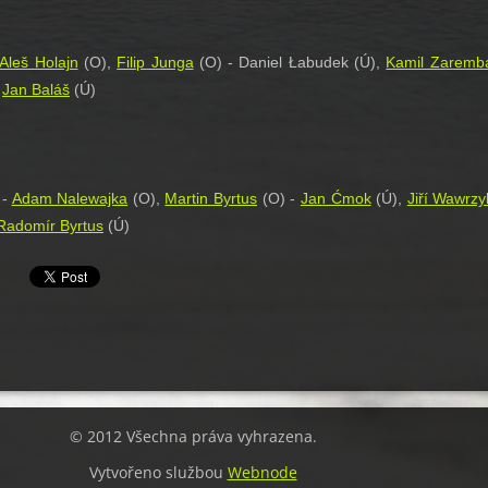
Aleš Holajn
(O),
Filip Junga
(O) - Daniel Łabudek (Ú),
Kamil Zaremb
-
Jan Baláš
(Ú)
 -
Adam Nalewajka
(O),
Martin Byrtus
(O) -
Jan Ćmok
(Ú),
Jiří Wawrzy
Radomír Byrtus
(Ú)
© 2012 Všechna práva vyhrazena.
Vytvořeno službou
Webnode