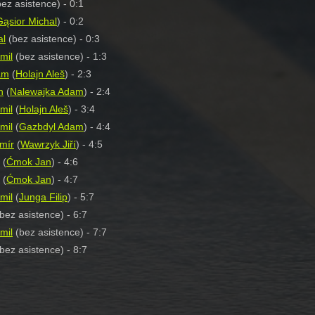
ez asistence) - 0:1
Gąsior Michal
) - 0:2
al
(bez asistence) - 0:3
mil
(bez asistence) - 1:3
am
(
Holajn Aleš
) - 2:3
n
(
Nalewajka Adam
) - 2:4
mil
(
Holajn Aleš
) - 3:4
mil
(
Gazbdyl Adam
) - 4:4
mír
(
Wawrzyk Jiří
) - 4:5
(
Ćmok Jan
) - 4:6
(
Ćmok Jan
) - 4:7
mil
(
Junga Filip
) - 5:7
bez asistence) - 6:7
mil
(bez asistence) - 7:7
bez asistence) - 8:7