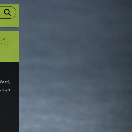
:1,
častí,
 čtyři