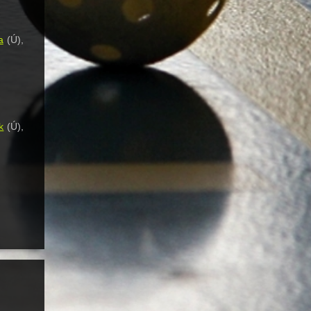
a
(Ú),
k
(Ú),