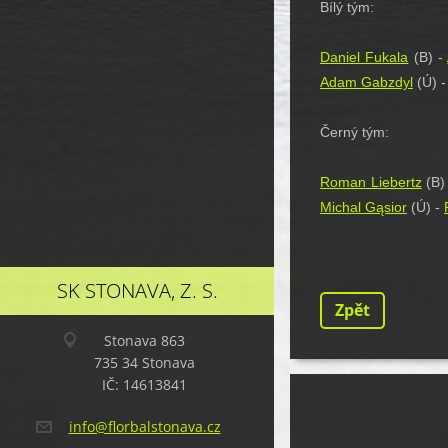
Bílý tým:
Daniel Fukala
(B) -
Adam Gabzdyl
(Ú) 
Černý tým:
Roman Liebertz
(B)
Michal Gąsior
(Ú) -
SK STONAVA, Z. S.
Zpět
Stonava 863
735 34 Stonava
IČ: 14613841
info@flo
rbalston
ava.cz