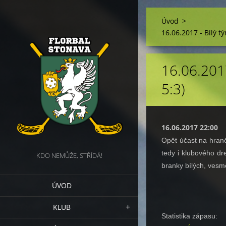
Úvod
>
16.06.2017 - Bílý tý
16.06.2017
5:3)
16.06.2017 22:00
Opět účast na hraně
tedy i klubového dr
KDO NEMŮŽE, STŘÍDÁ!
branky bílých, vesmě
ÚVOD
KLUB
Statistika zápasu: