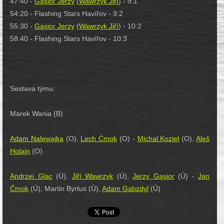
47:40 -
Gąsior Jerzy
(
Wawrzyk Jiří
) - 9:1
54:20 - Flashing Stars Havířov - 9:2
55:30 -
Gąsior Jerzy
(
Wawrzyk Jiří
) - 10:2
58:40 - Flashing Stars Havířov - 10:3
Sestava týmu:
Marek Wania (B)
Adam Nalewajka
(O),
Lech Ćmok
(O) -
Michal Kozieł
(O),
Aleš
Holajn
(O)
Andrzej Glac
(Ú),
Jiří Wawrzyk
(Ú),
Jerzy G
ąsior
(Ú) -
Jan
Ćmok
(Ú), Martin Byrtus (Ú),
Adam Gabzdyl
(Ú)