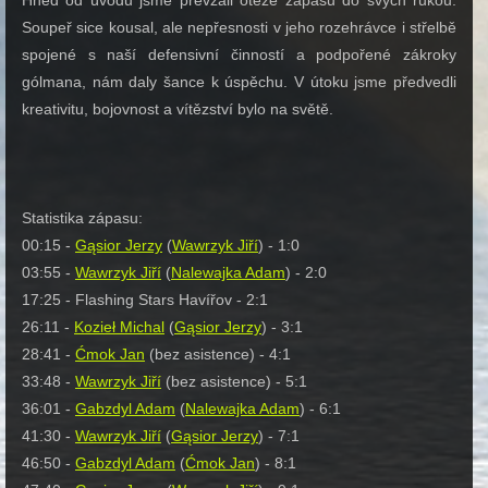
Hned od úvodu jsme převzali otěže zápasu do svých rukou.
Soupeř sice kousal, ale nepřesnosti v jeho rozehrávce i střelbě
spojené s naší defensivní činností a podpořené zákroky
gólmana, nám daly šance k úspěchu. V útoku jsme předvedli
kreativitu, bojovnost a vítězství bylo na světě.
Statistika zápasu:
00:15 -
Gąsior Jerzy
(
Wawrzyk Jiří
) - 1:0
03:55 -
Wawrzyk Jiří
(
Nalewajka Adam
) - 2:0
17:25 - Flashing Stars Havířov - 2:1
26:11 -
Kozieł Michal
(
Gąsior Jerzy
) - 3:1
28:41 -
Ćmok Jan
(bez asistence) - 4:1
33:48 -
Wawrzyk Jiří
(bez asistence) - 5:1
36:01 -
Gabzdyl Adam
(
Nalewajka Adam
) - 6:1
41:30 -
Wawrzyk Jiří
(
Gąsior Jerzy
) - 7:1
46:50 -
Gabzdyl Adam
(
Ćmok Jan
) - 8:1