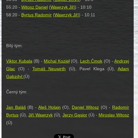
55:20 -
Witosz Daniel
(
Wawrzyk Jiří
) - 10:10
58:20 -
Byrtus Radomír
(
Wawrzyk Jiří
) - 10:11
Bílý tým:
Viktor Kubala
(B) -
Michal Kozieł
(O),
Lech Ćmok
(O) -
Andrzej
Glac
(O) -
Tomáš Neuwirth
(Ú), Pavel Klega (Ú),
Adam
Gabzdyl
(Ú)
Černý tým:
Jan Baláš
(B) -
Aleš Holajn
(O),
Daniel Witosz
(O) -
Radomír
Byrtus
(Ú),
Jiří Wawrzyk
(Ú),
Jerzy G
ąsior
(Ú) -
Miroslav Witosz
(Ú)