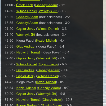
11:00 -
Ćmok Lech
(
Gabzdyl Adam
) - 1:1
14:30 -
Witosz Daniel
(
Wawrzyk Jiří
) - 1:2
15:26 -
Gabzdyl Adam
(bez asistence) - 2:2
15:55 -
Gabzdyl Adam
(bez asistence) - 3:2
21:20 -
Gąsior Jerzy
(
Witosz Daniel
) - 3:3
21:40 -
Wawrzyk Jiří
(bez asistence) - 3:4
43:50 - Klega Pavel (
Kozieł Michal
) - 4:4
26:58 -
Glac Andrzej
(Klega Pavel) - 5:4
29:30 -
Neuwirth Tomáš
(Klega Pavel) - 6:4
32:40 -
G
ąsior Jerzy
(
Wawrzyk Jiří
) - 6:5
35:20 -
Witosz Daniel
(
G
ąsior Jerzy
) - 6:6
38:27 -
Glac Andrzej
(
Gabzdyl Adam
) - 7:6
40:51 -
G
ąsior Jerzy
(
Witosz Daniel
) - 7:7
44:42 - Klega Pavel (
Kozieł Michal
) - 8:7
48:54 -
Kozieł Michal
(
Gabzdyl Adam
) - 9:7
50:20 -
G
ąsior Jerzy
(
Wawrzyk Jiří
) - 9:8
51:50 -
Neuwirth Tomáš
(
Glac Andrzej
) - 10:8
53:50 -
Byrtus Radomír
(
G
ąsior Jerzy
) - 10:9