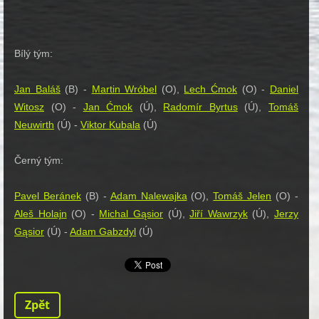
Bílý tým:
Jan Baláš
(B) -
Martin Wróbel
(O),
Lech Ćmok
(O) -
Daniel
Witosz
(O) -
Jan Ćmok
(Ú),
Radomír Byrtus
(Ú),
Tomáš
Neuwirth
(Ú) -
Viktor Kubala
(Ú)
Černý tým:
Pavel Beránek
(B) -
Adam Nalewajka
(O),
Tomáš Jelen
(O) -
Aleš Holajn
(O) -
Michal Gąsior
(Ú),
Jiří Wawrzyk
(Ú),
Jerzy
Gąsior
(Ú) -
Adam Gabzdyl
(Ú)
Zpět