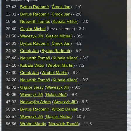
07:43 -
Byrtus Radomír
(
Ćmok Jan
) - 1:0
12:01 -
Byrtus Radomír
(
Ćmok Jan
) - 2:0
18:55 -
Neuwirth Tomáš
(
Kubala Viktor
) - 3:0
20:40 -
Gąsior Michal
(bez asistence) - 3:1
21:50 -
Wawrzyk Jiří
(
Gąsior Michal
) - 3:2
24:09 -
Byrtus Radomír
(
Ćmok Jan
) - 4:2
24:58 -
Ćmok Jan
(
Byrtus Radomír
) - 5:2
25:40 -
Neuwirth Tomáš
(
Kubala Viktor
) - 6:2
27:10 -
Kubala Viktor
(
Wróbel Martin
) - 7:2
27:30 -
Ćmok Jan
(
Wróbel Martin
) - 8:2
34:20 -
Neuwirth Tomáš
(
Kubala Viktor
) - 9:2
42:01 -
Gąsior Jerzy
(
Wawrzyk Jiří
) - 9:3
45:06 -
Wawrzyk Jiří
(
Holajn Aleš
) - 9:4
47:02 -
Nalewajka Adam
(
Wawrzyk Jiří
) - 9:5
50:20 -
Byrtus Radomír
(
Witosz Daniel
) - 10:5
52:57 -
Wawrzyk Jiří
(
Gąsior Michal
) - 10:6
56:56 -
Wróbel Martin
(
Neuwirth Tomáš
) - 11:6