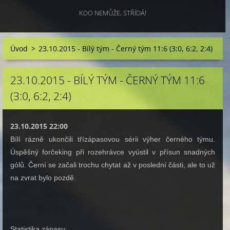
KDO NEMŮŽE, STŘÍDÁ!
Úvod
>
23.10.2015 - Bílý tým - Černý tým 11:6 (3:0, 6:2, 2:4)
23.10.2015 - BÍLÝ TÝM - ČERNÝ TÝM 11:6
(3:0, 6:2, 2:4)
23.10.2015 22:00
Bílí rázně ukončili třízápasovou sérii výher černého týmu.
Úspěšný forčeking při rozehrávce vyústil v přísun snadných
gólů. Černí se začali trochu chytat až v poslední části, ale to už
na zvrat bylo pozdě.
Statistika zápasu: