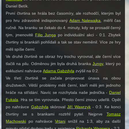
Daniel Betík.
První čtvrtina se hrála bez časomíry, ale rozhodčí, kterým byl
pro hru zdravotně indisponovaný
Adam Nalewajka
, měřil čas
ručně. Na branku se čekalo do 4. minuty, kdy se prosadil černý
tým, jmenovitě
Filip Junga
po individuální akci - 0:1. Zbytek
čtvrtiny si brankáři pohlídali a tak se stav neměnil. Více ze hry
měli spíše černí.
Ve druhé čtvrtině se obraz hry trochu vyrovnal, ale černí více
tlačili na pilu. Odměnou jim byla druhá branka
Jungy
, který po
exkluzivní nahrávce
Adama Gabzdyla
zvýšil na 0:2.
Ve třetí čtvrtině se začala projevovat únava na obou
družstvech. Větší problémy měli černí, kteří měli jen jednoho
hráče na střídání. Navíc se rozchytala naše jednička -
Daniel
Fukala
. Hra se tím vyrovnala. Přesto černí znovu udeřili. Opět
po nahrávce
Gabzdyla
skóroval
Jiří Wawrzyk
- 0:3. Ke konci
čtvrtiny se s brankami roztrhl pytel. Nejprve
Tomasz
Machowski
po nahrávce
Vrtani
snížil na 1:3, aby za další
minutu přidal druhou trefu z asistence
Richarda Wagnera
- 2:3.