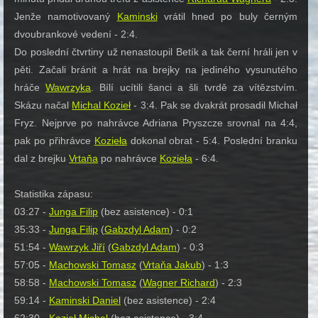
Jenže namotivovaný
Kaminski
vrátil hned po buly černým
dvoubrankové vedení - 2:4.
Do poslední čtvrtiny už nenastoupil Betík a tak černí hráli jen v
pěti. Začali bránit a hrát na brejky na jediného vysunutého
hráče
Wawrzyka
. Bílí ucítili šanci a šli tvrdě za vítězstvím.
Skázu načal
Michal Kozieł
- 3:4. Pak se dvakrát prosadil Michał
Fryz. Nejprve po nahrávce Adriana Pryszcze srovnal na 4:4,
pak po přihrávce
Kozieła
dokonal obrat - 5:4. Poslední branku
dal z brejku
Vrtaňa
po nahrávce
Kozieła
- 6:4.
Statistika zápasu:
03:27 -
Junga Filip
(bez asistence) - 0:1
35:33 -
Junga Filip
(
Gabzdyl Adam
) - 0:2
51:54 -
Wawrzyk Jiří
(
Gabzdyl Adam
) - 0:3
57:05 -
Machowski Tomasz
(
Vrtaňa Jakub
) - 1:3
58:58 -
Machowski Tomasz
(
Wagner Richard
) - 2:3
59:14 -
Kaminski Daniel
(bez asistence) - 2:4