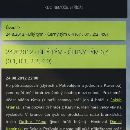
KDO NEMŮŽE, STŘÍDÁ!
Úvod
>
24.8.2012 - Bílý tým - Černý tým 6:4 (0:1, 0:1, 2:2, 4:0)
24.8.2012 - BÍLÝ TÝM - ČERNÝ TÝM 6:4
(0:1, 0:1, 2:2, 4:0)
24.08.2012 22:00
Po pěti zápasech (čtyřech s Petřvaldem a jednom s Karvinou)
jsme opět měli bratrovražedný souboj mezi sebou. Pro menší
účast bílého týmu (z naší sestavy hráli jen 4 hráči +
Jakub
Vrtaňa
), jsme pozvali tři hráče z Karviné, kteří měli velký vliv na
výsledek. V brance černých se představila naše brankářská
trojka
Dalibor Tůma
(jinak hráč bílých). Hostoval
Daniel
Kaminski
ze Sokola Petřvald a nastoupili také příležitostní hráč