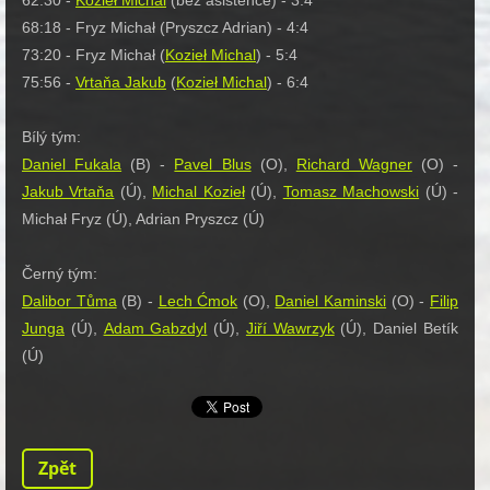
62:30 -
Kozieł Michal
(bez asistence) - 3:4
68:18 - Fryz Michał (Pryszcz Adrian) - 4:4
73:20 - Fryz Michał (
Kozieł Michal
) - 5:4
75:56 -
Vrtaňa Jakub
(
Kozieł Michal
) - 6:4
Bílý tým:
Daniel Fukala
(B) -
Pavel Blus
(O),
Richard Wagner
(O) -
Jakub Vrtaňa
(Ú),
Michal Kozieł
(Ú),
Tomasz Machowski
(Ú) -
Michał Fryz (Ú), Adrian Pryszcz (Ú)
Černý tým:
Dalibor Tůma
(B) -
Lech Ćmok
(O),
Daniel Kaminski
(O) -
Filip
Junga
(Ú),
Adam Gabzdyl
(Ú),
Jiří Wawrzyk
(Ú), Daniel Betík
(Ú)
Zpět