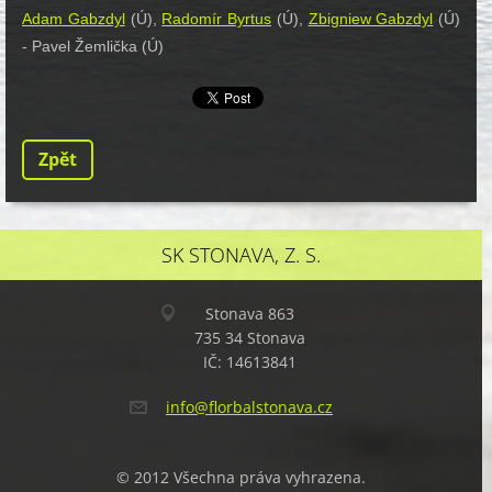
Adam Gabzdyl
(Ú),
Radomír Byrtus
(Ú),
Zbigniew Gabzdyl
(Ú)
- Pavel Žemlička (Ú)
Zpět
SK STONAVA, Z. S.
Stonava 863
735 34 Stonava
IČ: 14613841
info@flo
rbalston
ava.cz
© 2012 Všechna práva vyhrazena.