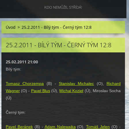
KDO NEMŮŽE, STŘÍDÁ!
Úvod
>
25.2.2011 - Bílý tým - Černý tým 12:8
25.2.2011 - BÍLÝ TÝM - ČERNÝ TÝM 12:8
25.02.2011 21:00
Bílý tým:
Tomasz Chorzempa
(B) -
Stanislav Michalec
(O),
Richard
Wagner
(O) -
Pavel Blus
(Ú),
Michal Kozieł
(Ú), Miroslav Socha
(Ú)
Černý tým:
Pavel Beránek
(B) -
Adam Nalewajka
(O),
Tomáš Jelen
(O) -