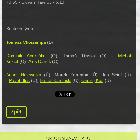
79:59 - Slovan Havířov - 5:19
Sestava týmu:
Tomasz Chorzempa
(B)
Dominik Andruška
(O), Tomáš Třaska (O) -
Michal
Kozieł
(O),
Aleš Daněk
(O)
Adam Nalewajka
(Ú), Marek Zaremba (Ú), Jan Seidl (Ú)
-
Pavel Blus
(Ú),
Daniel Kaminski
(Ú),
Ondřej Kus
(Ú)
Zpět
SK STONAVA, Z. S.