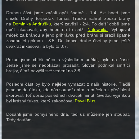
Druhou část jsme začali opět špatně - 1:4. Ale hned jsme
snížili. Druhý torpeďák Tomáš Třaska nahrál zpoza brány
na
Dominika Andrušku
, který zavěsil - 2:4. Po delší době jsme
opět inkasovali, aby hned na to snížil
Nalewajka
. Vybojoval
míček za bránou a jeho přihrávku před bránu si srazil špatně
zasahující gólman - 3:5. Do konce druhé čtvrtiny jsme ještě
dvakrát inkasovali a bylo to 3:7.
Pokud jsme chtěli něco s výsledkem udělat, bylo na čase.
Jenže jsme se nedokázali prosadit. Slovan podnikal smrtící
brejky, čímž navýšil své vedení na 3:9.
Poslední část by bylo nejlépe vymazat z naší historie. Tlačili
jsme se do útoku, kde nás soupeř obíral o míček a z přečíslení
skóroval. Toť obraz posledních dvaceti minut. Světlou výjimkou
byl krásný ťukes, který zakončoval
Pavel Blus
.
Dosáhli jsme pomyslného dna, teď už můžeme jen stoupat.
Tedy doufám…