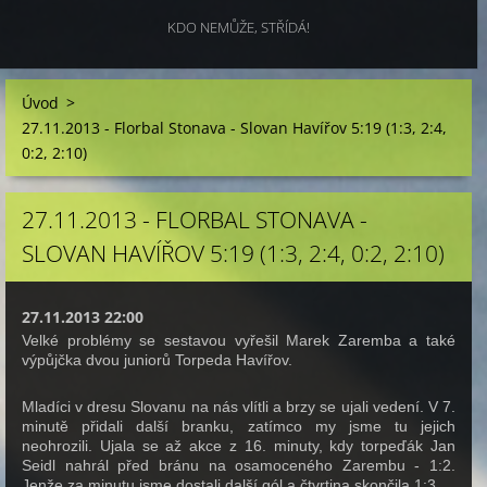
KDO NEMŮŽE, STŘÍDÁ!
Úvod
>
27.11.2013 - Florbal Stonava - Slovan Havířov 5:19 (1:3, 2:4,
0:2, 2:10)
27.11.2013 - FLORBAL STONAVA -
SLOVAN HAVÍŘOV 5:19 (1:3, 2:4, 0:2, 2:10)
27.11.2013 22:00
Velké problémy se sestavou vyřešil Marek Zaremba a také
výpůjčka dvou juniorů Torpeda Havířov.
Mladíci v dresu Slovanu na nás vlítli a brzy se ujali vedení. V 7.
minutě přidali další branku, zatímco my jsme tu jejich
neohrozili. Ujala se až akce z 16. minuty, kdy torpeďák Jan
Seidl nahrál před bránu na osamoceného Zarembu - 1:2.
Jenže za minutu jsme dostali další gól a čtvrtina skončila 1:3.