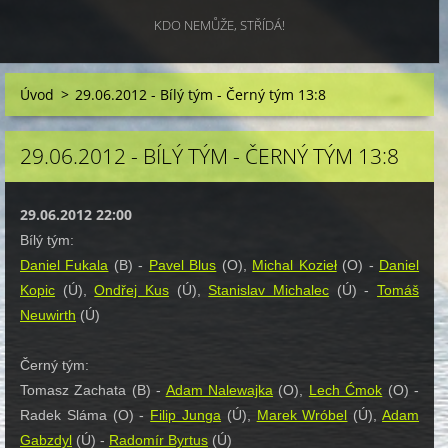
KDO NEMŮŽE, STŘÍDÁ!
Úvod
>
29.06.2012 - Bílý tým - Černý tým 13:8
29.06.2012 - BÍLÝ TÝM - ČERNÝ TÝM 13:8
29.06.2012 22:00
Bílý tým:
Daniel Fukala
(B) -
Pavel Blus
(O),
Michal Kozieł
(O) -
Daniel
Kopic
(Ú),
Ondřej Kus
(Ú),
Stanislav Michalec
(Ú) -
Tomáš
Neuwirth
(Ú)
Černý tým:
Tomasz Zachata (B) -
Adam Nalewajka
(O),
Lech Ćmok
(O) -
Radek Sláma (O) -
Filip Junga
(Ú),
Marek Wróbel
(Ú),
Adam
Gabzdyl
(Ú) -
Radomír Byrtus
(Ú)