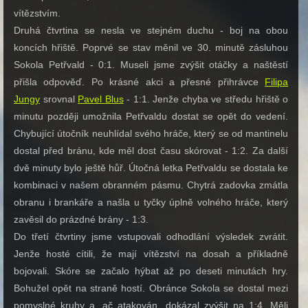
vítězstvím.
Druhá čtvrtina se nesla ve stejném duchu - boj na obou
koncích hřiště. Poprvé se stav měnil ve 30. minutě zásluhou
Sokola Petřvald - 0:1. Museli jsme zvýšit otáčky a naštěstí
přišla odpověď. Po krásné akci a přesné přihrávce
Filipa
Jungy
srovnal
Pavel Blus
- 1:1. Jenže chyba ve středu hřiště o
minutu později umožnila Petřvaldu dostat se opět do vedení.
Chybující útočník neuhlídal svého hráče, který se od mantinelu
dostal před bránu, kde měl dost času skórovat - 1:2. Za další
dvě minuty bylo ještě hůř. Útočná letka Petřvaldu se dostala ke
kombinaci v našem obranném pásmu. Chytrá zadovka zmátla
obranu i brankáře a našla u tyčky úplně volného hráče, který
zavěsil do prázdné brány - 1:3.
Do třetí čtvrtiny jsme vstupovali odhodlání výsledek zvrátit.
Jenže hosté cítili, že mají vítězství na dosah a příkladně
bojovali. Skóre se začalo hýbat až po deseti minutách hry.
Bohužel opět na straně hostí. Obránce Sokola se dostal mezi
pomyslné kruhy a, ač atakován, dokázal zvýšit na 1:4. Měli