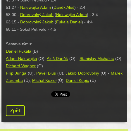
49:57 - Sokol Petřvald - 1:4
51:27 -
Nalewajka Adam
(
Daněk Aleš
) - 2:4
58:00 -
Dobrovolný Jakub
(
Nalewajka Adam
) - 3:4
63:15 -
Dobrovolný Jakub
(
Fukala Daniel
) - 4:4
68:11 - Sokol Petřvald - 4:5
Sestava týmu:
Daniel Fukala
(B)
Adam Nalewajka
(O),
Aleš Daněk
(O) -
Stanislav Michalec
(O),
Richard Wagner
(O)
Filip Junga
(Ú),
Pavel Blus
(Ú),
Jakub Dobrovolný
(Ú) -
Marek
Zaremba
(Ú),
Michal Kozieł
(Ú),
Daniel Kopic
(Ú)
Zpět