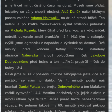
jsme třicet minut čistého času na obrat. Museli jsme přidat.
Iniciativy se záhy chopili obránci.
Aleš Daněk
našel křížným
pasem volného
Adama Nalewajku
na druhé straně hřiště. Ten
nelenil a po krátké zasekávačce vyslal střílenou přihrávku
na
Michala Kozieła
, který číhal před brankou, a i když míček
netrefil, dokonale zmátl brankáře - 2:4. Náš tým to nakoplo,
zvýšili jsme agresivitu v napadání a výsledek se dostavil. Dvě
minuty před koncem třetiny útočně naladěný
obránce
Nalewajka
nahodil obloučkem míček
Jakubovi
Dobrovolnému
před bránu a ten natřikrát prostrčil míček do
brány - 3:4.
Řekli jsme si, že v poslední čtvrtině zabojujeme ještě více a z
počátku se nám to dařilo. Ve 4. minutě poslal náš
brankář
Daniel Fukala
do brejku
Dobrovolného
a ten blafákem
zařídil vyrovnání - 4:4. Hostům docházely síly, jejich aktivita z
úvodu utkání byla ta tam. Jenže pořád hrozili nebezpečnými
výpady. Po jednom takovém v 69. minutě skóroval pěknou
střelou přes obránce jejich klíčový hráč a náš občasný