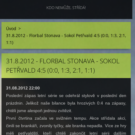
KDO NEMŮŽE, STŘÍDÁ!
Úvod
>
31.8.2012 - Florbal Stonava - Sokol Petřvald 4:5 (0:0, 1:3, 2:1,
1:1)
31.8.2012 - FLORBAL STONAVA - SOKOL
PETŘVALD 4:5 (0:0, 1:3, 2:1, 1:1)
31.08.2012 22:00
Poslední zápas letní série se odehrál stylově v poslední den
prázdnin. Jelikož naše bilance byla hrozivých 0:4 na zápasy,
chtěli jsme alespoň jednou zvítězit.
První čtvrtina začala ve svižném tempu. Akce střídala akci,
činili se brankáři, zvonily tyčky, ale branka nepadla. Více ze hry
měli petřvaldští, kteří chtěli zakončit letní sérii dalším