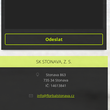
SK STONAVA, Z. S.
Stonava 863
735 34 Stonava
IČ: 14613841
info@flo
rbalston
ava.cz