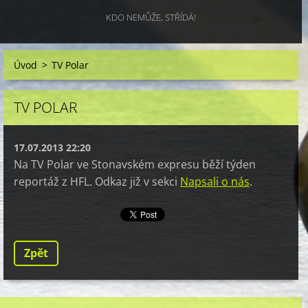
KDO NEMŮŽE, STŘÍDÁ!
Úvod
>
TV Polar
TV POLAR
17.07.2013 22:20
Na TV Polar ve Stonavském expresu běží týden
reportáž z HFL. Odkaz již v sekci
Napsali o nás
.
Zpět