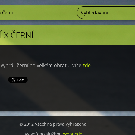
x Černí
Í X ČERNÍ
 vyhráli černí po velkém obratu. Více
zde
.
© 2012 Všechna práva vyhrazena.
Vytvořeno službou
Webnode