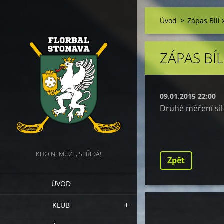
Úvod
>
Zápas Bílí 
ZÁPAS BÍL
09.01.2015 22:00
Druhé měření sil
KDO NEMŮŽE, STŘÍDÁ!
Zpět
ÚVOD
KLUB