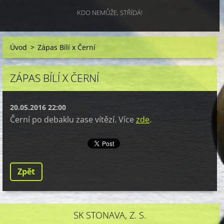
KDO NEMŮŽE, STŘÍDÁ!
Úvod
>
Zápas Bílí x Černí
ZÁPAS BÍLÍ X ČERNÍ
20.05.2016 22:00
Černí po debaklu zase vítězí. Více
zde
.
Zpět
SK STONAVA, Z. S.