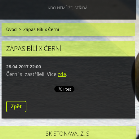
KDO NEMŮŽE, STŘÍDÁ!
Úvod
>
Zápas Bílí x Černí
ZÁPAS BÍLÍ X ČERNÍ
28.04.2017 22:00
Černí si zastříleli. Více
zde
.
Zpět
SK STONAVA, Z. S.