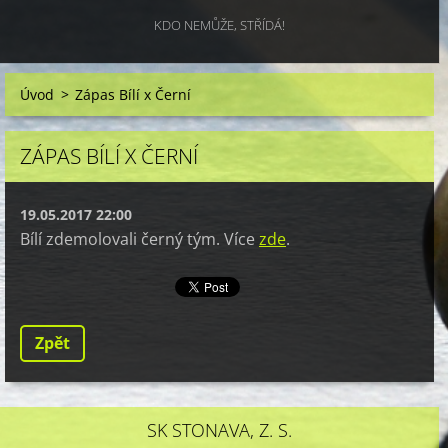
KDO NEMŮŽE, STŘÍDÁ!
Úvod
>
Zápas Bílí x Černí
ZÁPAS BÍLÍ X ČERNÍ
19.05.2017 22:00
Bílí zdemolovali černý tým. Více
zde
.
Zpět
SK STONAVA, Z. S.