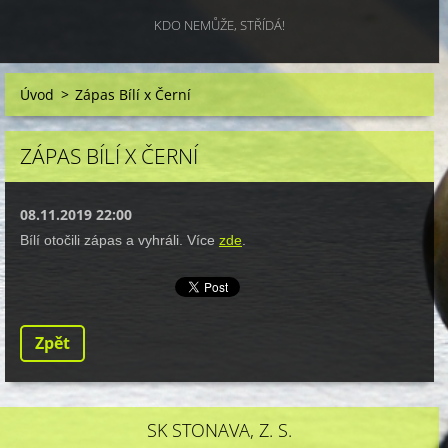
KDO NEMŮŽE, STŘÍDÁ!
Úvod
>
Zápas Bílí x Černí
ZÁPAS BÍLÍ X ČERNÍ
08.11.2019 22:00
Bílí otočili zápas a vyhráli. Více
zde
.
Zpět
SK STONAVA, Z. S.