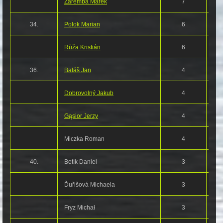
Zaremba Marek
7
34.
Polok Marian
6
Růža Kristián
6
36.
Baláš Jan
4
Dobrovolný Jakub
4
Gąsior Jerzy
4
Miczka Roman
4
40.
Betík Daniel
3
Ďuřišová Michaela
3
Fryz Michał
3