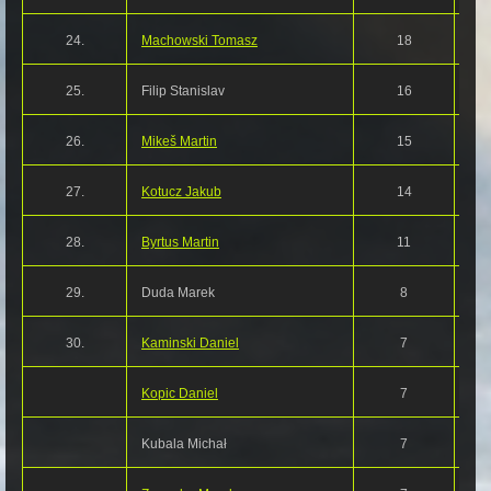
24.
Machowski Tomasz
18
25.
Filip Stanislav
16
26.
Mikeš Martin
15
27.
Kotucz Jakub
14
28.
Byrtus Martin
11
29.
Duda Marek
8
30.
Kaminski Daniel
7
Kopic Daniel
7
Kubala Michał
7