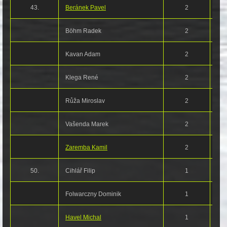
43.
Beránek Pavel
2
Böhm Radek
2
Kavan Adam
2
Klega René
2
Růža Miroslav
2
Vašenda Marek
2
Zaremba Kamil
2
50.
Cihlář Filip
1
Folwarczny Dominik
1
Havel Michal
1