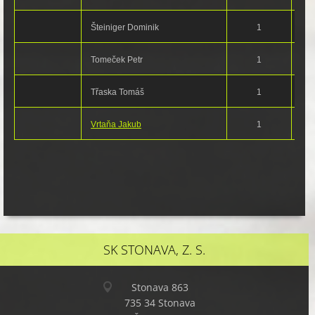
Šteiniger Dominik
1
Tomeček Petr
1
Třaska Tomáš
1
Vrtaňa Jakub
1
SK STONAVA, Z. S.
Stonava 863
735 34 Stonava