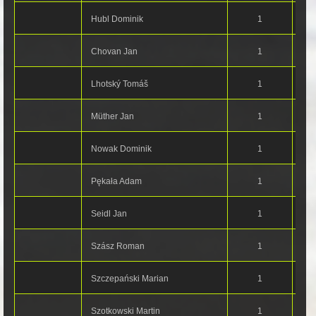
Hubl Dominik
1
Chovan Jan
1
Lhotský Tomáš
1
Müther Jan
1
Nowak Dominik
1
Pękała Adam
1
Seidl Jan
1
Szász Roman
1
Szczepański Marian
1
Szotkowski Martin
1