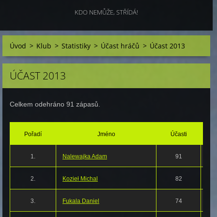
KDO NEMŮŽE, STŘÍDÁ!
Úvod
>
Klub
>
Statistiky
>
Účast hráčů
>
Účast 2013
ÚČAST 2013
Celkem odehráno 91 zápasů.
Pořadí
Jméno
Účasti
1.
Nalewajka Adam
91
2.
Kozieł Michal
82
3.
Fukala Daniel
74