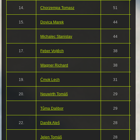
14.
Chorzempa Tomasz
51
15.
Dovica Marek
44
Michalec Stanislav
44
17.
Feber Vojtěch
38
Wagner Richard
38
19.
Ćmok Lech
31
20.
Neuwirth Tomáš
29
Tůma Dalibor
29
22.
Daněk Aleš
28
Jelen Tomáš
28