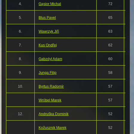
4.
Gąsior Michal
72
5.
Blus Pavel
65
6.
Wawrzyk Jiří
63
7.
Kus Ondřej
62
8.
Gabzdyl Adam
60
9.
Junga Filip
58
10.
Byrtus Radomír
57
Wróbel Marek
57
12.
Andruška Dominik
52
Kožusznik Marek
52