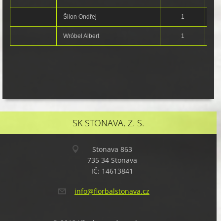
Šilon Ondřej
1
Wróbel Albert
1
SK STONAVA, Z. S.
Stonava 863
735 34 Stonava
IČ: 14613841
info@flo
rbalston
ava.cz