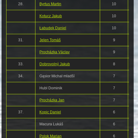
28.
Byrtus Martin
10
Kotucz Jakub
10
Łabudek Daniel
10
31.
Jelen Tomáš
9
Procházka Václav
9
33.
Dobrovolný Jakub
8
34.
Gąsior Michal mladší
7
Hubl Dominik
7
Procházka Jan
7
37.
Kopic Daniel
6
Macura Lukáš
6
Polok Marian
6