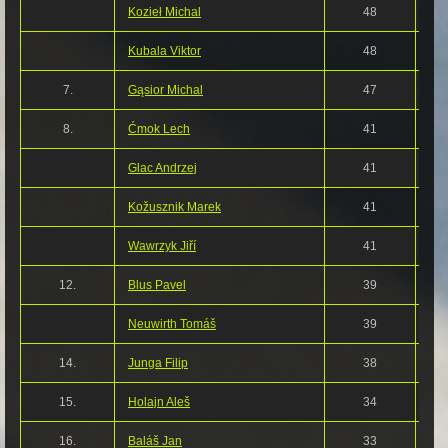
Kozieł Michal
48
Kubala Viktor
48
7.
Gąsior Michal
47
8.
Ćmok Lech
41
Glac Andrzej
41
Kožusznik Marek
41
Wawrzyk Jiří
41
12.
Blus Pavel
39
Neuwirth Tomáš
39
14.
Junga Filip
38
15.
Holajn Aleš
34
16.
Baláš Jan
33