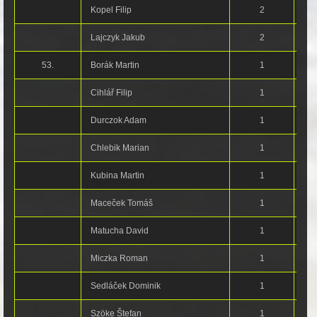
Kopel Filip
2
Lajczyk Jakub
2
53.
Borák Martin
1
Cihlář Filip
1
Durczok Adam
1
Chlebik Marian
1
Kubina Martin
1
Maceček Tomáš
1
Matucha David
1
Miczka Roman
1
Sedláček Dominik
1
Szöke Štefan
1