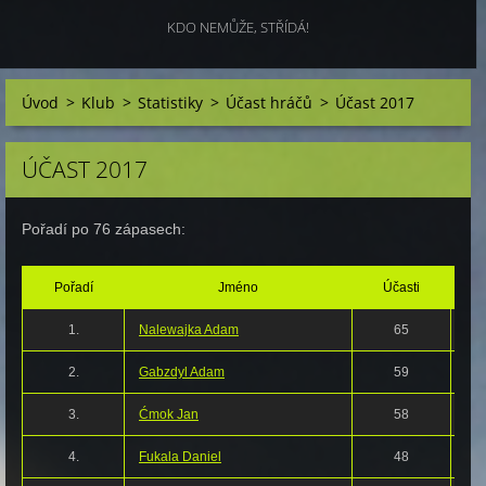
KDO NEMŮŽE, STŘÍDÁ!
Úvod
>
Klub
>
Statistiky
>
Účast hráčů
>
Účast 2017
ÚČAST 2017
Pořadí po 76 zápasech:
Pořadí
Jméno
Účasti
1.
Nalewajka Adam
65
2.
Gabzdyl Adam
59
3.
Ćmok Jan
58
4.
Fukala Daniel
48