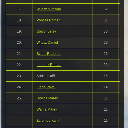
17.
Witosz Miroslav
32
18.
Poncza Roman
31
19.
Gąsior Jerzy
30
20.
Witosz Daniel
29
21.
Byrtus Radomír
26
22.
Liebertz Roman
23
23.
Šurik Lukáš
15
24.
Klega Pavel
14
25.
Dovica Marek
11
Wania Marek
11
Zaremba Kamil
11