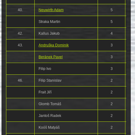
40.
Neuwirth Adam
5
Straka Martin
5
42.
Kallus Jakub
4
43.
Andruška Dominik
3
Beránek Pavel
3
Filip Ivo
3
46.
Filip Stanislav
2
Frait Jiří
2
Glomb Tomáš
2
Jantoš Radek
2
Koóš Matyáš
2