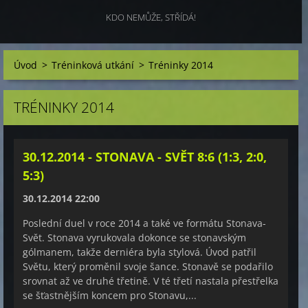
KDO NEMŮŽE, STŘÍDÁ!
Úvod
>
Tréninková utkání
>
Tréninky 2014
TRÉNINKY 2014
30.12.2014 - STONAVA - SVĚT 8:6 (1:3, 2:0,
5:3)
30.12.2014 22:00
Poslední duel v roce 2014 a také ve formátu Stonava-
Svět. Stonava vyrukovala dokonce se stonavským
gólmanem, takže derniéra byla stylová. Úvod patřil
Světu, který proměnil svoje šance. Stonavě se podařilo
srovnat až ve druhé třetině. V té třetí nastala přestřelka
se šťastnějším koncem pro Stonavu,...