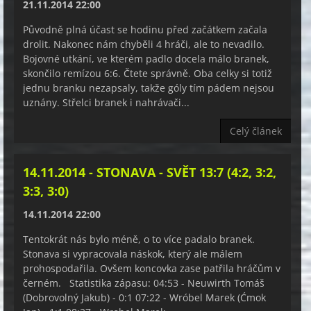
21.11.2014 22:00
Původně plná účast se hodinu před začátkem začala
drolit. Nakonec nám chyběli 4 hráči, ale to nevadilo.
Bojovné utkání, ve kterém padlo docela málo branek,
skončilo remízou 6:6. Čtete správně. Oba celky si totiž
jednu branku nezapsaly, takže góly tím pádem nejsou
uznány. Střelci branek i nahrávači...
Celý článek
14.11.2014 - STONAVA - SVĚT 13:7 (4:2, 3:2,
3:3, 3:0)
14.11.2014 22:00
Tentokrát nás bylo méně, o to více padalo branek.
Stonava si vypracovala náskok, který ale málem
prohospodařila. Ovšem koncovka zase patřila hráčům v
černém. Statistika zápasu: 04:53 - Neuwirth Tomáš
(Dobrovolný Jakub) - 0:1 07:22 - Wróbel Marek (Ćmok