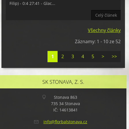
Filip) - 0:4 27:41 - Glac...
Celý článek
Všechny články
Záznamy: 1 - 10 ze 52
1
2
3
4
5
>
>>
SK STONAVA, Z. S.
Stonava 863
735 34 Stonava
IČ: 14613841
info@flo
rbalston
ava.cz