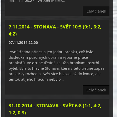
Jan) - 1:1 08:27 - Wrobel Marek...
Celý článek
7.11.2014 - STONAVA - SVĚT 10:5 (0:1, 6:2,
4:2)
07.11.2014 22:00
První třetina přinesla jen jednu branku, což bylo
důsledkem pozorných obran a výborné práce
brankářů. Ve druhé třetině se už s brankami roztrhl
pytel. Byla to hlavně Stonava, která v této třetině zápas
prakticky rozhodla. Svět sice bojoval až do konce, ale
tentokrát jeho hráčům nebylo...
Celý článek
31.10.2014 - STONAVA - SVĚT 6:8 (1:1, 4:2,
1:2, 0:3)